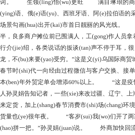
词。 生领(ling)悟(wu)更旺 满目琳琅的商品(p
(ying)语、俄(e)语(yu)、西班牙语、阿(e)拉
场景勾画(hua)出开(kai)市首日靓丽的风光线。
半，良多商户摊位前已围满人，工(gong)作人员拿着
行介(jie)绍，各类说话的扳谈(tan)声不停于耳
龙，不(bu)来要(yao)受穷。”这是义(yi)乌
春节时(shi)代一向经由过程微信与客户交换、接单(d
本(ben)年外贸定单会增添60%以上。 “这
人孙灵娟告知记者，一些(xie)来改过疆、辽宁、上海的
来定货，加上(shang)春节消费市(shi)场(chang
货量也(ye)很年夜。 “客岁(sui)我(wo)们开
(hao)拼一把。”孙灵娟(juan)说。 外商加快回