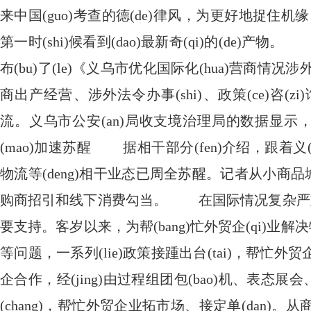
来中国(guo)考查的德(de)律风，为更好地捉住机
第一时(shi)候看到(dao)最新奇(qi)的(de)产
布(bu)了(le)《义乌市优化国际化(hua)营商情
商出产经营、涉外法令办事(shi)、政策(ce)咨(zi)询
流。义乌市公安(an)局收支境治理局的数据显示，义
(mao)加速苏醒 据相干部分(fen)介绍，跟着义(y
物流等(deng)相干业态已周全苏醒。记者从小商品城处
购商招引和线下消费勾当。 在国际情况复杂严重的
要支持。客岁以来，为帮(bang)忙外贸企(qi)业解决物
等问题，一系列(lie)政策接踵出台(tai)，帮
企合作，经(jing)由过程组团包(bao)机、表态展会、
(chang)，帮忙外贸企业拓市场、接定单(dan)。