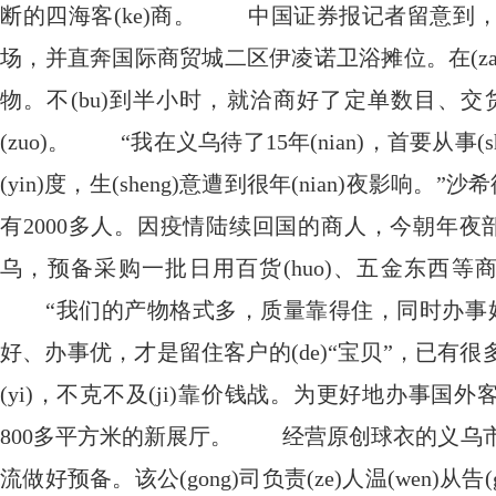
断的四海客(ke)商。 中国证券报记者留意到，
场，并直奔国际商贸城二区伊凌诺卫浴摊位。在(zai
物。不(bu)到半小时，就洽商好了定单数目、
(zuo)。 “我在义乌待了15年(nian)，首要从事(s
(yin)度，生(sheng)意遭到很年(nian)夜影响。”
有2000多人。因疫情陆续回国的商人，今朝年夜部
乌，预备采购一批日用百货(huo)、五金东西等商
“我们的产物格式多，质量靠得住，同时办事好
好、办事优，才是留住客户的(de)“宝贝”，已
(yi)，不克不及(ji)靠价钱战。为更好地办事国外客商(
800多平方米的新展厅。 经营原创球衣的义乌市
流做好预备。该公(gong)司负责(ze)人温(wen)从