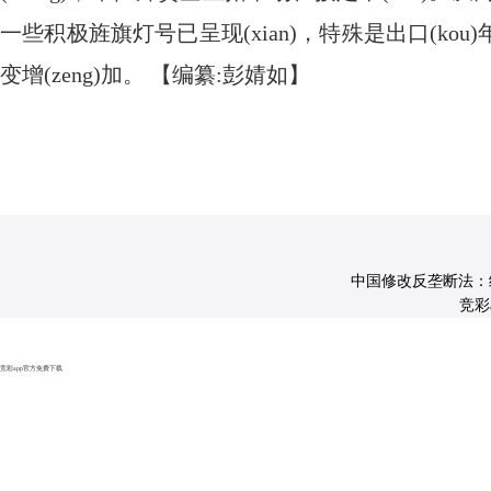
一些积极旌旗灯号已呈现(xian)，特殊是出口(k
变增(zeng)加。 【编纂:彭婧如】
中国修改反垄断法：经营
竞彩ap
竞彩app官方免费下载