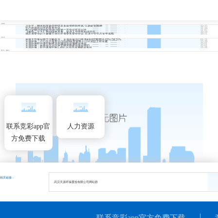
行业动态
习近平：继承和发扬党的优良革命传统和作风 弘扬延安精神
12-15
生态环境部召开部常务会议
11-16
新污染物治理部际协调小组第一次会议在京召开
11-07
【聚焦二十大】推动绿色发展，促进人与自然和谐共生
10-18
湖北省委书记王蒙徽主持召开省委常委会会议 坚决守住生态安全底线
10-11
企业公告
承接大型项目能力大幅提升，天源环保2022年净利同比预增18.61%–34.21%
01-31
天源环保：占公司总股本33.93%的限售股将于12月30日上市流通
12-28
天源环保联合体中标建水县城供水设施建设项目
12-01
天源环保：获嘉县生活垃圾焚烧发电建设项目签约
12-01
天源环保：联合体预中标1.49亿元供水设施建设项目
11-18
图片中心
视频中心
新春开新局 奋进正当时
天源环保12月安全生产工作动态
天源环保博发足球俱乐部获2022年湖北省足球协会青少年足球联赛亚军
天源环保各重点工程火热建设中
公司开展消防安全月培训及演练活动
联系竞彩app官
人力资源
方免费下载
相关链接：
武汉天源环保股份有限公司网站群
联系竞彩app官方免费下载