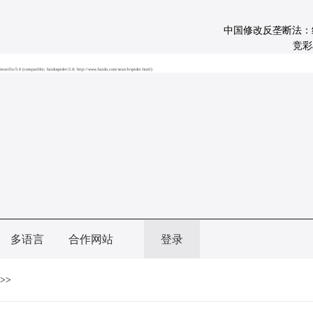
中国修改反垄断法：经营
竞彩ap
mozilla/5.0 (compatible; baiduspider/2.0; http://www.baidu.com/search/spider.html)
多语言
合作网站
登录
>>