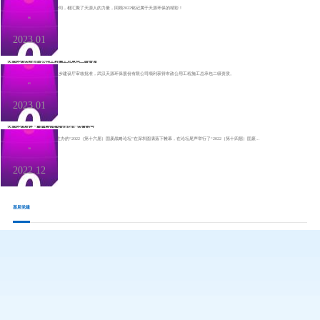
天源环保2022年所有振奋瞬间，都汇聚了天源人的力量，回顾2022铭记属于天源环保的精彩！
06
2023.01
天源环保荣获市政公用工程施工总承包二级资质
1月5日，经湖北省住房和城乡建设厅审核批准，武汉天源环保股份有限公司顺利获得市政公用工程施工总承包二级资质。
05
2023.01
天源环保获评 “渗滤液领域领先企业”荣誉称号
12月29日，由e20环境平台主办的“2022（第十六届）固废战略论坛”在深圳圆满落下帷幕，在论坛尾声举行了“2022（第十四届）固废...
30
2022.12
基层党建