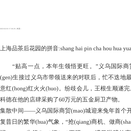
2023-02-03 17:30:29 | 来源：
上海品茶后花园的拼音:shang hai pin cha hou hua yu
“贴高一点，本年生领悟更旺。”义乌国际商贸城(c
(gen)生接过义乌市带领送来的对联后，忙不迭地最
意红(hong)红火火(huo)。纷歧会儿，王根生顺遂
科德在他的店肆采购了60万元的五金厨卫产物。 2月(y
集散中间——义乌国际商贸(mao)城迎来兔年首个开
复昔日的繁华(hua)气象，“抢(qiang)商机、做商(sha