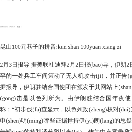
2023-02-03 17:34:27 | 来源：
昆山100元巷子的拼音:kun shan 100yuan xiang zi
2月3日报导 据美联社迪拜2月2日报(bao)导，
罕的一处兵工车间策动了无人机攻击(ji)，并正告(
据报导，伊朗驻结合国使团在颁发于其网站上(shang)
(gong)击是以色列所为。由伊朗驻结合国年夜使阿米
称：“初步伐(fa)查显示，以色列政(zheng)权对(d
申(shen)明(ming)哪些证据撑持伊(yi)朗(lang
告竣(jun)的核和谈分裂以来(lai)，作为中东竞争敌手(sh